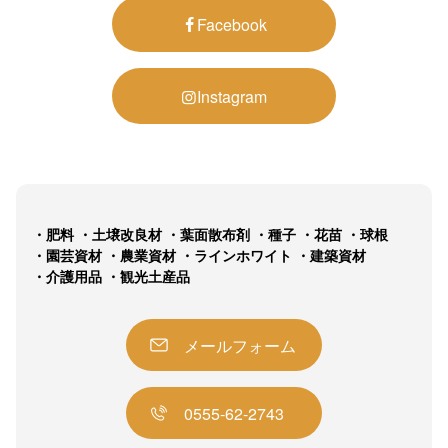
Facebook
Instagram
肥料
土壌改良材
葉面散布剤
種子
花苗
球根
園芸資材
農業資材
ラインホワイト
建築資材
介護用品
観光土産品
メールフォーム
0555-62-2743